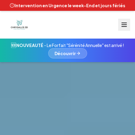
Intervention en Urgence le week-End et jours fériés
🆕
NOUVEAUTÉ
- Le Forfait "Sérénité Annuelle" est arrivé !
Découvrir